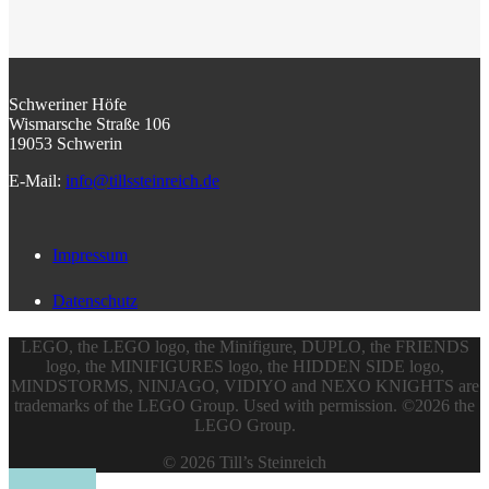
Schweriner Höfe
Wismarsche Straße 106
19053 Schwerin
E-Mail:
info@tillssteinreich.de
Impressum
Datenschutz
LEGO, the LEGO logo, the Minifigure, DUPLO, the FRIENDS
logo, the MINIFIGURES logo, the HIDDEN SIDE logo,
MINDSTORMS, NINJAGO, VIDIYO and NEXO KNIGHTS are
trademarks of the LEGO Group. Used with permission. ©2026 the
LEGO Group.
© 2026 Till’s Steinreich