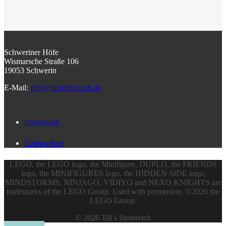
Schweriner Höfe
Wismarsche Straße 106
19053 Schwerin
E-Mail:
info@tillssteinreich.de
Impressum
Datenschutz
LEGO, the LEGO logo, the Minifigure, DUPLO, the FRIENDS
logo, the MINIFIGURES logo, the HIDDEN SIDE logo,
MINDSTORMS, NINJAGO, VIDIYO and NEXO KNIGHTS are
trademarks of the LEGO Group. Used with permission. ©2026 the
LEGO Group.
© 2026 Till’s Steinreich